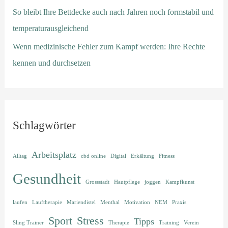
So bleibt Ihre Bettdecke auch nach Jahren noch formstabil und
temperaturausgleichend
Wenn medizinische Fehler zum Kampf werden: Ihre Rechte
kennen und durchsetzen
Schlagwörter
Arbeitsplatz
Alltag
cbd online
Digital
Erkältung
Fitness
Gesundheit
Grossstadt
Hautpflege
joggen
Kampfkunst
laufen
Lauftherapie
Mariendistel
Menthal
Motivation
NEM
Praxis
Sport
Stress
Tipps
Sling Trainer
Therapie
Training
Verein