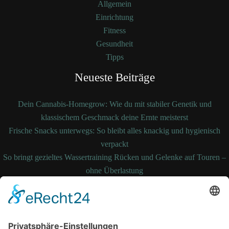
Allgemein
Einrichtung
Fitness
Gesundheit
Tipps
Neueste Beiträge
Dein Cannabis-Homegrow: Wie du mit stabiler Genetik und
klassischem Geschmack deine Ernte meisterst
Frische Snacks unterwegs: So bleibt alles knackig und hygienisch
verpackt
So bringt gezieltes Wassertraining Rücken und Gelenke auf Touren –
ohne Überlastung
So bleibt Ihre Bettdecke auch nach Jahren noch formstabil und
temperaturausgleichend
Wenn medizinische Fehler zum Kampf werden: Ihre Rechte kennen
und durchsetzen