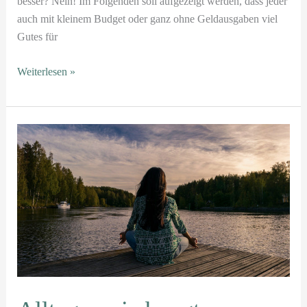
besser? Nein! Im Folgenden soll aufgezeigt werden, dass jeder
auch mit kleinem Budget oder ganz ohne Geldausgaben viel
Gutes für
Weiterlesen »
Alltag
–
wie
beugt
man
Stress
vor