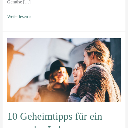
Gemüse […]
Weiterlesen »
10
Geheimtipps
für
ein
gesundes
Leben
10 Geheimtipps für ein