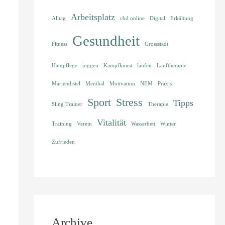
Arbeitsplatz
Alltag
cbd online
Digital
Erkältung
Gesundheit
Fitness
Grossstadt
Hautpflege
joggen
Kampfkunst
laufen
Lauftherapie
Mariendistel
Menthal
Motivation
NEM
Praxis
Sport
Stress
Tipps
Sling Trainer
Therapie
Vitalität
Training
Verein
Wasserbett
Winter
Zufrieden
Archive