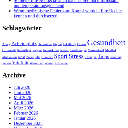
So bleibt Ihre Bettdecke auch nach Jahren noch formstabil
und temperaturausgleichend
Wenn medizinische Fehler zum Kampf werden: Ihre Rechte
kennen und durchsetzen
Schlagwörter
Gesundheit
Arbeitsplatz
Alltag
cbd online
Digital
Erkältung
Fitness
Grossstadt
Hautpflege
joggen
Kampfkunst
laufen
Lauftherapie
Mariendistel
Menthal
Sport
Stress
Tipps
Motivation
NEM
Praxis
Sling Trainer
Therapie
Training
Vitalität
Verein
Wasserbett
Winter
Zufrieden
Archive
Juli 2026
Juni 2026
Mai 2026
April 2026
März 2026
Februar 2026
Januar 2026
Dezember 2025