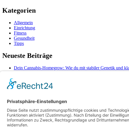
Kategorien
Allgemein
Einrichtung
Fitness
Gesundheit
Tipps
Neueste Beiträge
Dein Cannabis-Homegrow: Wie du mit stabiler Genetik und kla
Frische Snacks unterwegs: So bleibt alles knackig und hygieni
So bringt gezieltes Wassertraining Rücken und Gelenke auf To
So bleibt Ihre Bettdecke auch nach Jahren noch formstabil und
Wenn medizinische Fehler zum Kampf werden: Ihre Rechte ke
Schlagwörter
Gesundheit
Arbeitsplatz
Alltag
cbd online
Digital
Erkältung
Fitness
G
Vitalität
Wasserbett
Winter
Zufrieden