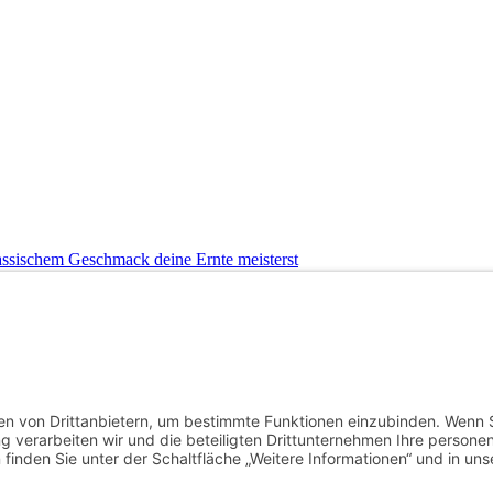
ssischem Geschmack deine Ernte meisterst
sch verpackt
uren – ohne Überlastung
 temperaturausgleichend
nnen und durchsetzen
rossstadt
Hautpflege
joggen
Kampfkunst
laufen
Lauftherapie
Mariendistel
Menthal
Motivation