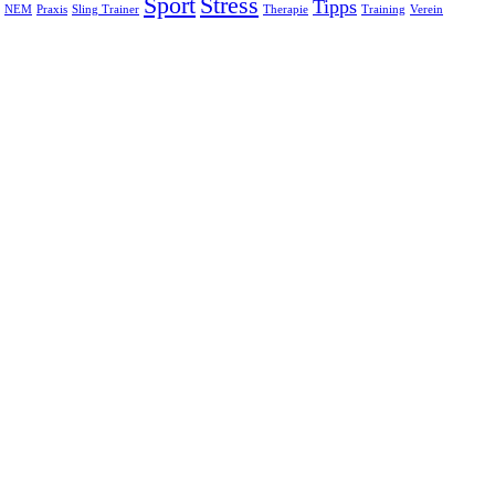
Sport
Stress
Tipps
NEM
Praxis
Sling Trainer
Therapie
Training
Verein