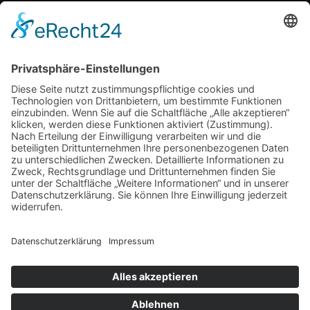
So bleibt Ihre Bettdecke auch nach Jahren noch formstabil und
temperaturausgleichend
Wenn medizinische Fehler zum Kampf werden: Ihre Rechte kennen
und durchsetzen
Schlagwörter
Arbeitsplatz
Alltag
cbd online
Digital
Erkältung
Fitness
Gesundheit
Grossstadt
Hautpflege
joggen
Kampfkunst
laufen
Sport
Lauftherapie
Mariendistel
Menthal
Motivation
NEM
Praxis
Sling Trainer
Stress
Tipps
Vitalität
Therapie
Training
Verein
Wasserbett
Winter
Zufrieden
Copyright © 2026 Dein Gesundheits-Portal