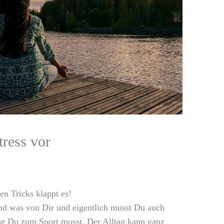
tress vor
en Tricks klappt es!
and was von Dir und eigentlich musst Du auch
r Du zum Sport musst. Der Alltag kann ganz