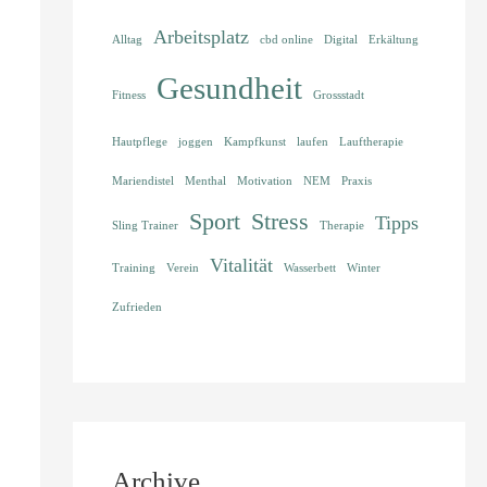
Arbeitsplatz
Alltag
cbd online
Digital
Erkältung
Gesundheit
Fitness
Grossstadt
Hautpflege
joggen
Kampfkunst
laufen
Lauftherapie
Mariendistel
Menthal
Motivation
NEM
Praxis
Sport
Stress
Tipps
Sling Trainer
Therapie
Vitalität
Training
Verein
Wasserbett
Winter
Zufrieden
Archive