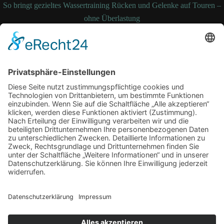
So bringt gezieltes Wassertraining Rücken und Gelenke auf Touren –
ohne Überlastung
So bleibt Ihre Bettdecke auch nach Jahren noch formstabil und
temperaturausgleichend
Wenn medizinische Fehler zum Kampf werden: Ihre Rechte kennen
und durchsetzen
Schlagwörter
Arbeitsplatz
Alltag
cbd online
Digital
Erkältung
Fitness
Gesundheit
Grossstadt
Hautpflege
joggen
Kampfkunst
laufen
Sport
Lauftherapie
Mariendistel
Menthal
Motivation
NEM
Praxis
Sling Trainer
Stress
Tipps
Vitalität
Therapie
Training
Verein
Wasserbett
Winter
Zufrieden