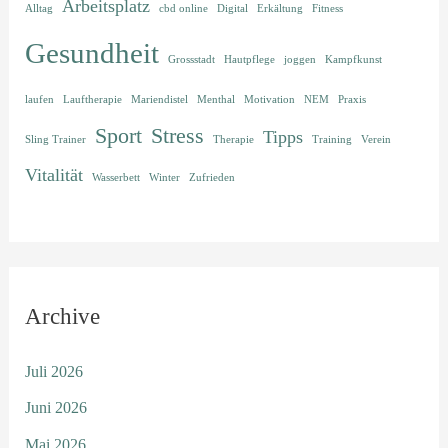
Arbeitsplatz
Alltag
cbd online
Digital
Erkältung
Fitness
Gesundheit
Grossstadt
Hautpflege
joggen
Kampfkunst
laufen
Lauftherapie
Mariendistel
Menthal
Motivation
NEM
Praxis
Sport
Stress
Tipps
Sling Trainer
Therapie
Training
Verein
Vitalität
Wasserbett
Winter
Zufrieden
Archive
Juli 2026
Juni 2026
Mai 2026