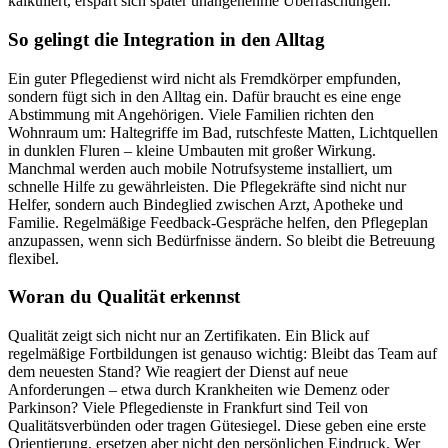
kalkuliert, erspart sich später unangenehme Überraschungen.
So gelingt die Integration in den Alltag
Ein guter Pflegedienst wird nicht als Fremdkörper empfunden,
sondern fügt sich in den Alltag ein. Dafür braucht es eine enge
Abstimmung mit Angehörigen. Viele Familien richten den
Wohnraum um: Haltegriffe im Bad, rutschfeste Matten, Lichtquellen
in dunklen Fluren – kleine Umbauten mit großer Wirkung.
Manchmal werden auch mobile Notrufsysteme installiert, um
schnelle Hilfe zu gewährleisten. Die Pflegekräfte sind nicht nur
Helfer, sondern auch Bindeglied zwischen Arzt, Apotheke und
Familie. Regelmäßige Feedback-Gespräche helfen, den Pflegeplan
anzupassen, wenn sich Bedürfnisse ändern. So bleibt die Betreuung
flexibel.
Woran du Qualität erkennst
Qualität zeigt sich nicht nur an Zertifikaten. Ein Blick auf
regelmäßige Fortbildungen ist genauso wichtig: Bleibt das Team auf
dem neuesten Stand? Wie reagiert der Dienst auf neue
Anforderungen – etwa durch Krankheiten wie Demenz oder
Parkinson? Viele Pflegedienste in Frankfurt sind Teil von
Qualitätsverbünden oder tragen Gütesiegel. Diese geben eine erste
Orientierung, ersetzen aber nicht den persönlichen Eindruck. Wer