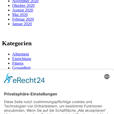
November 2020
Oktober 2020
August 2020
Mai 2020
Februar 2020
Januar 2020
Kategorien
Allgemein
Einrichtung
Fitness
Gesundheit
Tipps
Neueste Beiträge
Dein Cannabis-Homegrow: Wie du mit stabiler Genetik und
klassischem Geschmack deine Ernte meisterst
Frische Snacks unterwegs: So bleibt alles knackig und
hygienisch verpackt
So bringt gezieltes Wassertraining Rücken und Gelenke auf