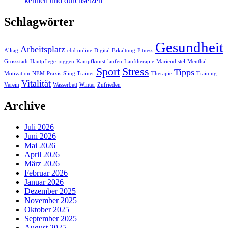
kennen und durchsetzen
Schlagwörter
Gesundheit
Arbeitsplatz
Alltag
cbd online
Digital
Erkältung
Fitness
Grossstadt
Hautpflege
joggen
Kampfkunst
laufen
Lauftherapie
Mariendistel
Menthal
Sport
Stress
Tipps
Motivation
NEM
Praxis
Sling Trainer
Therapie
Training
Vitalität
Verein
Wasserbett
Winter
Zufrieden
Archive
Juli 2026
Juni 2026
Mai 2026
April 2026
März 2026
Februar 2026
Januar 2026
Dezember 2025
November 2025
Oktober 2025
September 2025
August 2025