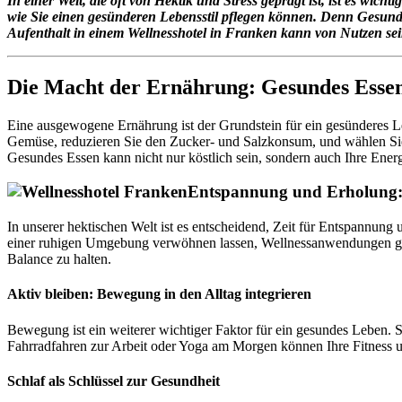
In einer Welt, die oft von Hektik und Stress geprägt ist, ist es wi
wie Sie einen gesünderen Lebensstil pflegen können. Denn Gesundhe
Aufenthalt in einem Wellnesshotel in Franken kann von Nutzen se
Die Macht der Ernährung: Gesundes Esse
Eine ausgewogene Ernährung ist der Grundstein für ein gesünderes Le
Gemüse, reduzieren Sie den Zucker- und Salzkonsum, und wählen Sie
Gesundes Essen kann nicht nur köstlich sein, sondern auch Ihre Ener
Entspannung und Erholung: 
In unserer hektischen Welt ist es entscheidend, Zeit für Entspannun
einer ruhigen Umgebung verwöhnen lassen, Wellnessanwendungen gen
Balance zu halten.
Aktiv bleiben: Bewegung in den Alltag integrieren
Bewegung ist ein weiterer wichtiger Faktor für ein gesundes Leben. S
Fahrradfahren zur Arbeit oder Yoga am Morgen können Ihre Fitness und
Schlaf als Schlüssel zur Gesundheit