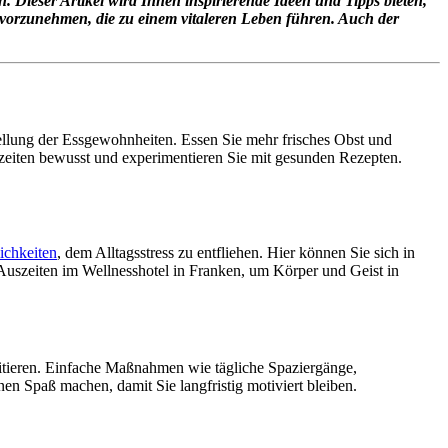
n. Dieser Artikel wird Ihnen inspirierende Ideen und Tipps bieten,
n vorzunehmen, die zu einem vitaleren Leben führen. Auch der
tellung der Essgewohnheiten. Essen Sie mehr frisches Obst und
eiten bewusst und experimentieren Sie mit gesunden Rezepten.
ichkeiten
, dem Alltagsstress zu entfliehen. Hier können Sie sich in
szeiten im Wellnesshotel in Franken, um Körper und Geist in
ofitieren. Einfache Maßnahmen wie tägliche Spaziergänge,
en Spaß machen, damit Sie langfristig motiviert bleiben.