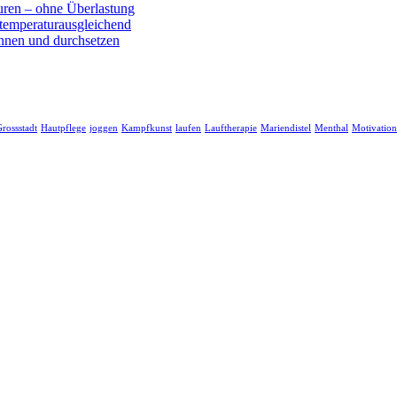
uren – ohne Überlastung
 temperaturausgleichend
nnen und durchsetzen
rossstadt
Hautpflege
joggen
Kampfkunst
laufen
Lauftherapie
Mariendistel
Menthal
Motivation