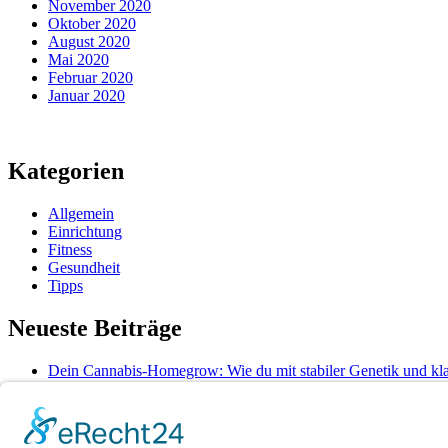
November 2020
Oktober 2020
August 2020
Mai 2020
Februar 2020
Januar 2020
Kategorien
Allgemein
Einrichtung
Fitness
Gesundheit
Tipps
Neueste Beiträge
Dein Cannabis-Homegrow: Wie du mit stabiler Genetik und kla
Frische Snacks unterwegs: So bleibt alles knackig und hygieni
So bringt gezieltes Wassertraining Rücken und Gelenke auf To
So bleibt Ihre Bettdecke auch nach Jahren noch formstabil und
Wenn medizinische Fehler zum Kampf werden: Ihre Rechte ke