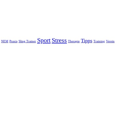
Sport
Stress
Tipps
NEM
Praxis
Sling Trainer
Therapie
Training
Verein