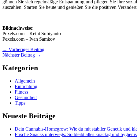
gönnen Sie sich regelmäßige Entspannung und pflegen Sie Ihre sozial
auszahlen. Starten Sie heute und genießen Sie die positiven Veränderu
Bildnachweise:
Pexels.com – Ketut Subiyanto
Pexels.com – Ivan Samkov
←
Vorheriger Beitrag
Nächster Beitrag
→
Kategorien
Allgemein
Einrichtung
Fitness
Gesundheit
Tipps
Neueste Beiträge
Dein Cannabis-Homegrow: Wie du mit stabiler Genetik und kla
Frische Snacks unterwegs: So bleibt alles knackig und hygieni