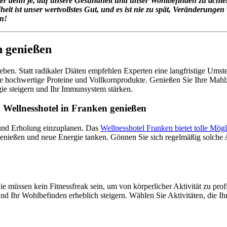
chtiger denn je, auf unsere Gesundheit und unser Wohlbefinden zu achte
it ist unser wertvollstes Gut, und es ist nie zu spät, Veränderunge
in!
n genießen
ben. Statt radikaler Diäten empfehlen Experten eine langfristige Ums
 hochwertige Proteine und Vollkornprodukte. Genießen Sie Ihre Mahlz
gie steigern und Ihr Immunsystem stärken.
Wellnesshotel in Franken genießen
g und Erholung einzuplanen. Das
Wellnesshotel Franken bietet tolle Mögl
ießen und neue Energie tanken. Gönnen Sie sich regelmäßig solche Au
ie müssen kein Fitnessfreak sein, um von körperlicher Aktivität zu pr
 Ihr Wohlbefinden erheblich steigern. Wählen Sie Aktivitäten, die Ihn