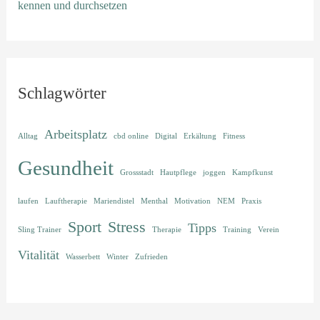
kennen und durchsetzen
Schlagwörter
Arbeitsplatz
Alltag
cbd online
Digital
Erkältung
Fitness
Gesundheit
Grossstadt
Hautpflege
joggen
Kampfkunst
laufen
Lauftherapie
Mariendistel
Menthal
Motivation
NEM
Praxis
Sport
Stress
Tipps
Sling Trainer
Therapie
Training
Verein
Vitalität
Wasserbett
Winter
Zufrieden