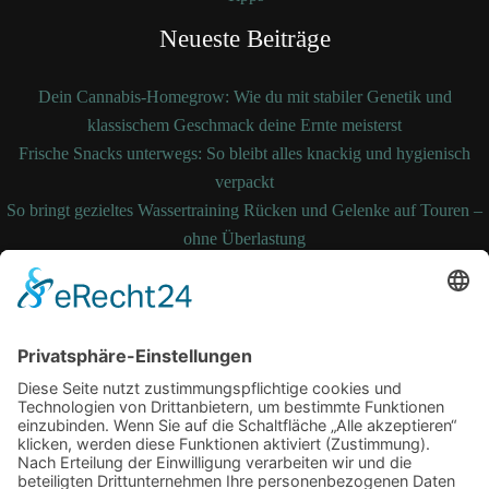
Neueste Beiträge
Dein Cannabis-Homegrow: Wie du mit stabiler Genetik und
klassischem Geschmack deine Ernte meisterst
Frische Snacks unterwegs: So bleibt alles knackig und hygienisch
verpackt
So bringt gezieltes Wassertraining Rücken und Gelenke auf Touren –
ohne Überlastung
So bleibt Ihre Bettdecke auch nach Jahren noch formstabil und
temperaturausgleichend
Wenn medizinische Fehler zum Kampf werden: Ihre Rechte kennen
und durchsetzen
Schlagwörter
Arbeitsplatz
Alltag
cbd online
Digital
Erkältung
Fitness
Gesundheit