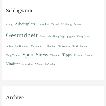
Schlagwörter
Arbeitsplatz
Alltag
cbd online
Digital
Erkältung
Fitness
Gesundheit
Grossstadt
Hautpflege
joggen
Kampfkunst
laufen
Lauftherapie
Mariendistel
Menthal
Motivation
NEM
Praxis
Sport
Stress
Tipps
Sling Trainer
Therapie
Training
Verein
Vitalität
Wasserbett
Winter
Zufrieden
Archive