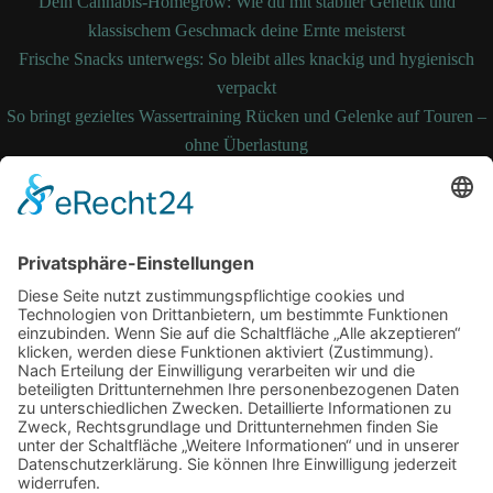
Dein Cannabis-Homegrow: Wie du mit stabiler Genetik und
klassischem Geschmack deine Ernte meisterst
Frische Snacks unterwegs: So bleibt alles knackig und hygienisch
verpackt
So bringt gezieltes Wassertraining Rücken und Gelenke auf Touren –
ohne Überlastung
So bleibt Ihre Bettdecke auch nach Jahren noch formstabil und
temperaturausgleichend
Wenn medizinische Fehler zum Kampf werden: Ihre Rechte kennen
und durchsetzen
Schlagwörter
Arbeitsplatz
Alltag
cbd online
Digital
Erkältung
Fitness
Gesundheit
Grossstadt
Hautpflege
joggen
Kampfkunst
laufen
Sport
Lauftherapie
Mariendistel
Menthal
Motivation
NEM
Praxis
Sling Trainer
Stress
Tipps
Vitalität
Therapie
Training
Verein
Wasserbett
Winter