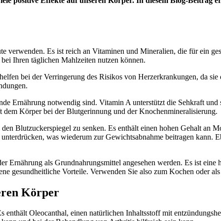
ele positive Effekte auf unseren Körper. In diesem Blog-Beitrag er
ute verwenden. Es ist reich an Vitaminen und Mineralien, die für ein g
 bei Ihren täglichen Mahlzeiten nutzen können.
 helfen bei der Verringerung des Risikos von Herzerkrankungen, da sie 
ündungen.
sunde Ernährung notwendig sind. Vitamin A unterstützt die Sehkraft und
lft dem Körper bei der Blutgerinnung und der Knochenmineralisierung.
 den Blutzuckerspiegel zu senken. Es enthält einen hohen Gehalt an Mo
 zu unterdrücken, was wiederum zur Gewichtsabnahme beitragen kann. E
 jeder Ernährung als Grundnahrungsmittel angesehen werden. Es ist eine
ne gesundheitliche Vorteile. Verwenden Sie also zum Kochen oder als 
seren Körper
s enthält Oleocanthal, einen natürlichen Inhaltsstoff mit entzündung