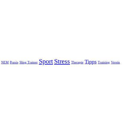
Sport
Stress
Tipps
NEM
Praxis
Sling Trainer
Therapie
Training
Verein