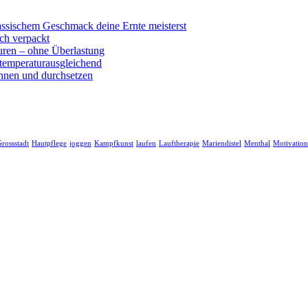
ssischem Geschmack deine Ernte meisterst
sch verpackt
uren – ohne Überlastung
 temperaturausgleichend
nnen und durchsetzen
rossstadt
Hautpflege
joggen
Kampfkunst
laufen
Lauftherapie
Mariendistel
Menthal
Motivation