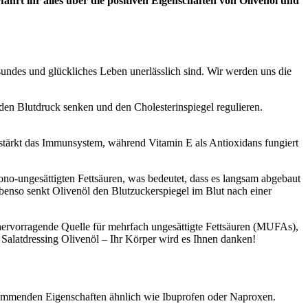
fahrt ihr alles über die positiven Eigenschaften von Olivenöl und
esundes und glückliches Leben unerlässlich sind. Wir werden uns die
den Blutdruck senken und den Cholesterinspiegel regulieren.
 stärkt das Immunsystem, während Vitamin E als Antioxidans fungiert
no-ungesättigten Fettsäuren, was bedeutet, dass es langsam abgebaut
benso senkt Olivenöl den Blutzuckerspiegel im Blut nach einer
 hervorragende Quelle für mehrfach ungesättigte Fettsäuren (MUFAs),
Salatdressing Olivenöl – Ihr Körper wird es Ihnen danken!
shemmenden Eigenschaften ähnlich wie Ibuprofen oder Naproxen.