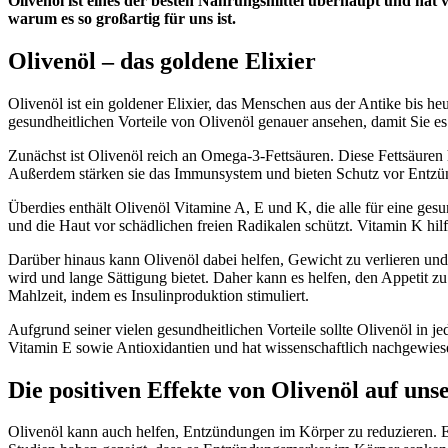
Olivenöl ist eines der besten Nahrungsmittel überhaupt und hat vi
warum es so großartig für uns ist.
Olivenöl – das goldene Elixier
Olivenöl ist ein goldener Elixier, das Menschen aus der Antike bis he
gesundheitlichen Vorteile von Olivenöl genauer ansehen, damit Sie es
Zunächst ist Olivenöl reich an Omega-3-Fettsäuren. Diese Fettsäuren
Außerdem stärken sie das Immunsystem und bieten Schutz vor Entz
Überdies enthält Olivenöl Vitamine A, E und K, die alle für eine ge
und die Haut vor schädlichen freien Radikalen schützt. Vitamin K hi
Darüber hinaus kann Olivenöl dabei helfen, Gewicht zu verlieren und
wird und lange Sättigung bietet. Daher kann es helfen, den Appetit
Mahlzeit, indem es Insulinproduktion stimuliert.
Aufgrund seiner vielen gesundheitlichen Vorteile sollte Olivenöl in
Vitamin E sowie Antioxidantien und hat wissenschaftlich nachgewiese
Die positiven Effekte von Olivenöl auf un
Olivenöl kann auch helfen, Entzündungen im Körper zu reduzieren. E