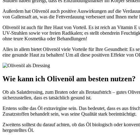
Studien haben gezeigt, dass es Entzündungsmarker im Körper senken k
Außerdem hat Olivenöl auch positive Auswirkungen auf die Verdauung
von Gallensaft an, was die Fettverdauung verbessert und Ihnen mehr 
Olivenöl ist auch für Ihre Haut von Vorteil. Es ist reich an Vitamin 
UV-Strahlen sowie vor freien Radikalen; es stellt obendrein Feuchtigk
ohne teure Kosmetika oder Behandlungen!
Alles in allem bietet Olivenöl viele Vorteile für Ihre Gesundheit: Es 
eine gesunde Haut zu behalten! Um all diese positiven Effekte von Oli
Wie kann ich Olivenöl am besten nutzen?
Ob als Salatdressing, zum Braten oder als Brotaufstrich – gutes Olive
sicherzustellen, dass es tatsächlich gesund ist.
Erstens sollte das Öl extravirgine sein. Das bedeutet, dass es aus fri
Zusatzstoffen behandelt sein, was seine Qualität stark beeinträchtigt.
Zweitens solltest du darauf achten, ob das Öl biologisch oder konventi
hergestelltes Öl.