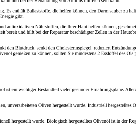
ann und bei der Behandlung von Arthritis hilfreich sein kann.
. Es enthält Ballaststoffe, die helfen können, den Darm sauber zu hal
Energie gibt.
E und antioxidativen Nährstoffen, die Ihrer Haut helfen können, geschm
eit bereit und hilft bei der Reparatur beschädigter Zellen in der Hautob
senkt den Blutdruck, senkt den Cholesterinspiegel, reduziert Entzündung
venöl genießen zu können, sollten Sie mindestens 2 Esslöffel des Öls p
nöl ist ein wichtiger Bestandteil vieler gesunder Ernährungspläne. All
schen, unverarbeiteten Oliven hergestellt wurde. Industriell hergestellt
onell hergestellt wurde. Biologisch hergestelltes Olivenöl ist in der R