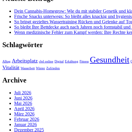
Dein Cannabis-Homegrow: Wie du mit stabiler Genetik und kla
Frische Snacks unterwegs: So bleibt alles knackig und hygieni
So bringt gezieltes Wassertraining Rücken und Gelenke auf To
So bleibt Ihre Bettdecke auch nach Jahren noch formstabil und
Wenn medizinische Fehler zum Kampf werden: Ihre Rechte ke
Schlagwörter
Gesundheit
Arbeitsplatz
Alltag
cbd online
Digital
Erkältung
Fitness
G
Vitalität
Wasserbett
Winter
Zufrieden
Archive
Juli 2026
Juni 2026
Mai 2026
April 2026
März 2026
Februar 2026
Januar 2026
Dezember 2025