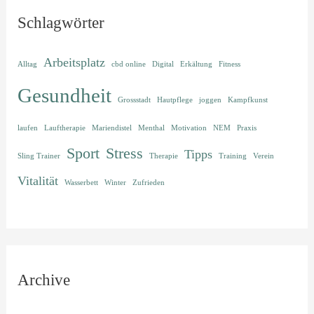
Schlagwörter
Arbeitsplatz
Alltag
cbd online
Digital
Erkältung
Fitness
Gesundheit
Grossstadt
Hautpflege
joggen
Kampfkunst
laufen
Lauftherapie
Mariendistel
Menthal
Motivation
NEM
Praxis
Sport
Stress
Tipps
Sling Trainer
Therapie
Training
Verein
Vitalität
Wasserbett
Winter
Zufrieden
Archive