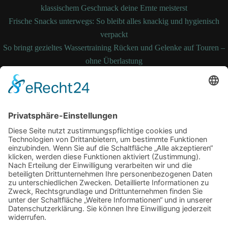
klassischem Geschmack deine Ernte meisterst
Frische Snacks unterwegs: So bleibt alles knackig und hygienisch
verpackt
So bringt gezieltes Wassertraining Rücken und Gelenke auf Touren –
ohne Überlastung
So bleibt Ihre Bettdecke auch nach Jahren noch formstabil und
temperaturausgleichend
Wenn medizinische Fehler zum Kampf werden: Ihre Rechte kennen
und durchsetzen
Schlagwörter
Arbeitsplatz
Alltag
cbd online
Digital
Erkältung
Fitness
Gesundheit
Grossstadt
Hautpflege
joggen
Kampfkunst
laufen
Sport
Lauftherapie
Mariendistel
Menthal
Motivation
NEM
Praxis
Sling Trainer
Stress
Tipps
Vitalität
Therapie
Training
Verein
Wasserbett
Winter
Zufrieden