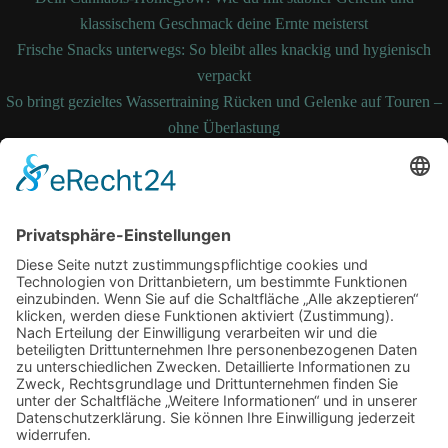
klassischem Geschmack deine Ernte meisterst
Frische Snacks unterwegs: So bleibt alles knackig und hygienisch
verpackt
So bringt gezieltes Wassertraining Rücken und Gelenke auf Touren –
ohne Überlastung
So bleibt Ihre Bettdecke auch nach Jahren noch formstabil und
temperaturausgleichend
Wenn medizinische Fehler zum Kampf werden: Ihre Rechte kennen
und durchsetzen
Schlagwörter
Arbeitsplatz
Alltag
cbd online
Digital
Erkältung
Fitness
Gesundheit
Grossstadt
Hautpflege
joggen
Kampfkunst
laufen
Sport
Lauftherapie
Mariendistel
Menthal
Motivation
NEM
Praxis
Sling Trainer
Stress
Tipps
Vitalität
Therapie
Training
Verein
Wasserbett
Winter
Zufrieden