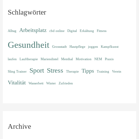
Schlagwörter
Arbeitsplatz
Alltag
cbd online
Digital
Erkältung
Fitness
Gesundheit
Grossstadt
Hautpflege
joggen
Kampfkunst
laufen
Lauftherapie
Mariendistel
Menthal
Motivation
NEM
Praxis
Sport
Stress
Tipps
Sling Trainer
Therapie
Training
Verein
Vitalität
Wasserbett
Winter
Zufrieden
Archive