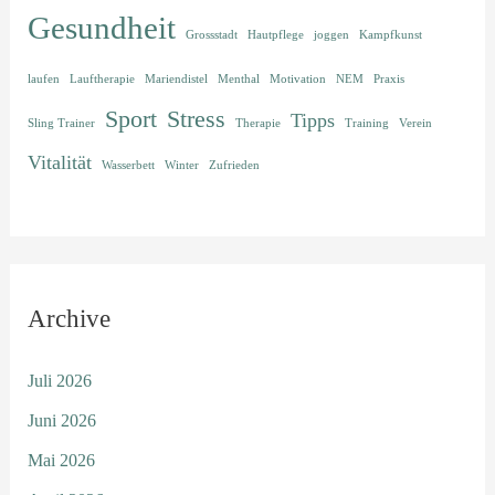
Gesundheit
Grossstadt
Hautpflege
joggen
Kampfkunst
laufen
Lauftherapie
Mariendistel
Menthal
Motivation
NEM
Praxis
Sport
Stress
Tipps
Sling Trainer
Therapie
Training
Verein
Vitalität
Wasserbett
Winter
Zufrieden
Archive
Juli 2026
Juni 2026
Mai 2026