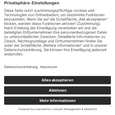
Kategorien
Allgemein
Einrichtung
Fitness
Gesundheit
Tipps
Neueste Beiträge
Dein Cannabis-Homegrow: Wie du mit stabiler Genetik und
klassischem Geschmack deine Ernte meisterst
Frische Snacks unterwegs: So bleibt alles knackig und hygienisch
verpackt
So bringt gezieltes Wassertraining Rücken und Gelenke auf Touren –