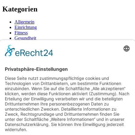
Kategorien
Allgemein
Einrichtung
Fitness
Gesundheit
Tipps
Neueste Beiträge
Dein Cannabis-Homegrow: Wie du mit stabiler Genetik und
klassischem Geschmack deine Ernte meisterst
Frische Snacks unterwegs: So bleibt alles knackig und
hygienisch verpackt
So bringt gezieltes Wassertraining Rücken und Gelenke auf
Touren – ohne Überlastung
So bleibt Ihre Bettdecke auch nach Jahren noch formstabil
und temperaturausgleichend
Wenn medizinische Fehler zum Kampf werden: Ihre Rechte
kennen und durchsetzen
Schlagwörter