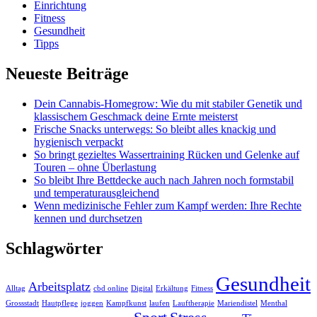
Einrichtung
Fitness
Gesundheit
Tipps
Neueste Beiträge
Dein Cannabis-Homegrow: Wie du mit stabiler Genetik und
klassischem Geschmack deine Ernte meisterst
Frische Snacks unterwegs: So bleibt alles knackig und
hygienisch verpackt
So bringt gezieltes Wassertraining Rücken und Gelenke auf
Touren – ohne Überlastung
So bleibt Ihre Bettdecke auch nach Jahren noch formstabil
und temperaturausgleichend
Wenn medizinische Fehler zum Kampf werden: Ihre Rechte
kennen und durchsetzen
Schlagwörter
Gesundheit
Arbeitsplatz
Alltag
cbd online
Digital
Erkältung
Fitness
Grossstadt
Hautpflege
joggen
Kampfkunst
laufen
Lauftherapie
Mariendistel
Menthal