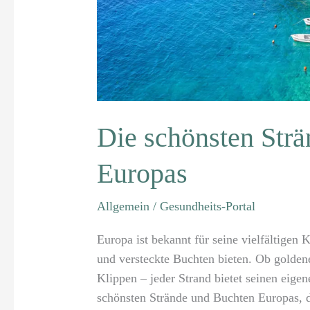
Die schönsten Str
Europas
Allgemein
/
Gesundheits-Portal
Europa ist bekannt für seine vielfältigen
und versteckte Buchten bieten. Ob goldene
Klippen – jeder Strand bietet seinen eig
schönsten Strände und Buchten Europas, di