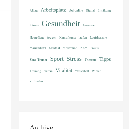
Arbeitsplatz
Alltag
cbd online
Digital
Erkältung
Gesundheit
Fitness
Grossstadt
Hautpflege
joggen
Kampfkunst
laufen
Lauftherapie
Mariendistel
Menthal
Motivation
NEM
Praxis
Sport
Stress
Tipps
Sling Trainer
Therapie
Vitalität
Training
Verein
Wasserbett
Winter
Zufrieden
Archive