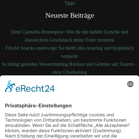
Tipps
Neueste Beiträge
Dein Cannabis-Homegrow: Wie du mit stabiler Genetik und
klassischem Geschmack deine Ernte meisterst
Frische Snacks unterwegs: So bleibt alles knackig und hygienisch
verpackt
So bringt gezieltes Wassertraining Rücken und Gelenke auf Touren –
ohne Überlastung
So bleibt Ihre Bettdecke auch nach Jahren noch formstabil und
temperaturausgleichend
Wenn medizinische Fehler zum Kampf werden: Ihre Rechte kennen
und durchsetzen
Schlagwörter
Arbeitsplatz
Alltag
cbd online
Digital
Erkältung
Fitness