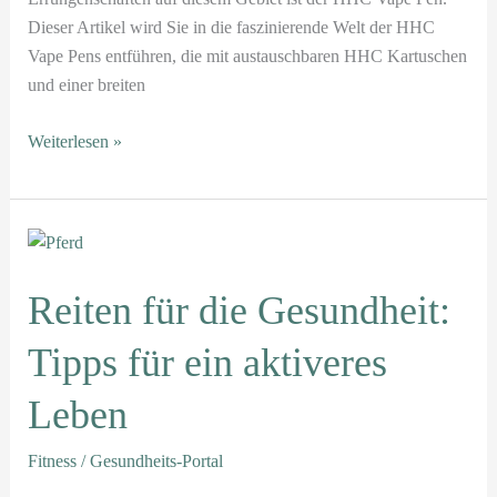
Dieser Artikel wird Sie in die faszinierende Welt der HHC
Vape Pens entführen, die mit austauschbaren HHC Kartuschen
und einer breiten
Weiterlesen »
Reiten
für
die
Reiten für die Gesundheit:
Gesundheit:
Tipps für ein aktiveres
Tipps
für
Leben
ein
aktiveres
Fitness
/
Gesundheits-Portal
Leben