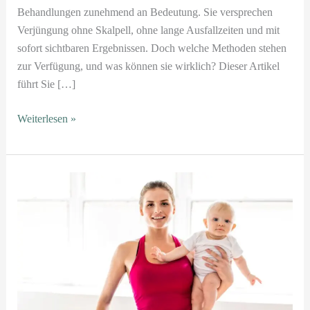
Behandlungen zunehmend an Bedeutung. Sie versprechen
Verjüngung ohne Skalpell, ohne lange Ausfallzeiten und mit
sofort sichtbaren Ergebnissen. Doch welche Methoden stehen
zur Verfügung, und was können sie wirklich? Dieser Artikel
führt Sie […]
Weiterlesen »
Wellness
nach
der
Geburt:
Virtuelle
Kurse
zur
Stärkung