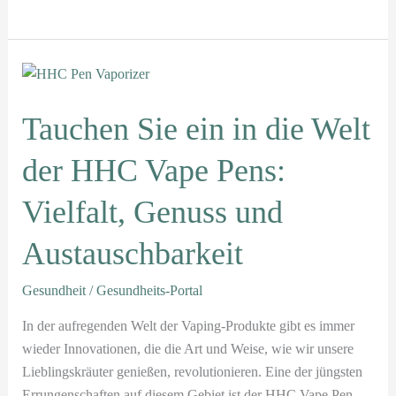
Tauchen
Sie
ein
Tauchen Sie ein in die Welt
in
der HHC Vape Pens:
die
Welt
Vielfalt, Genuss und
der
HHC
Austauschbarkeit
Vape
Pens:
Gesundheit
/
Gesundheits-Portal
Vielfalt,
Genuss
In der aufregenden Welt der Vaping-Produkte gibt es immer
und
wieder Innovationen, die die Art und Weise, wie wir unsere
Austauschbarkeit
Lieblingskräuter genießen, revolutionieren. Eine der jüngsten
Errungenschaften auf diesem Gebiet ist der HHC Vape Pen.