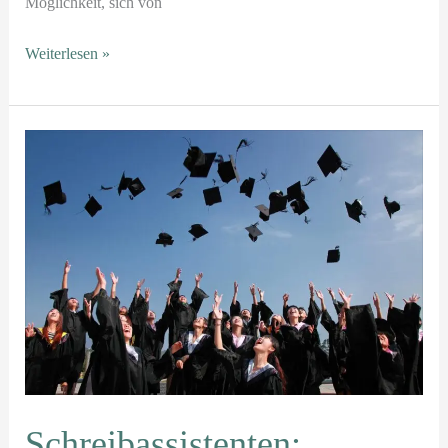
Möglichkeit, sich von
Weiterlesen »
Schreibassistenten:
Vertrauliche
Wege
zur
Perfektionierung
Ihrer
Forschung
Schreibassistenten: