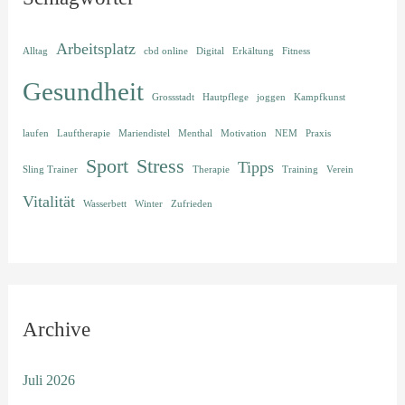
Arbeitsplatz
Alltag
cbd online
Digital
Erkältung
Fitness
Gesundheit
Grossstadt
Hautpflege
joggen
Kampfkunst
laufen
Lauftherapie
Mariendistel
Menthal
Motivation
NEM
Praxis
Sport
Stress
Tipps
Sling Trainer
Therapie
Training
Verein
Vitalität
Wasserbett
Winter
Zufrieden
Archive
Juli 2026