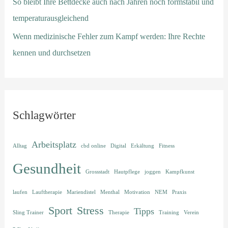
So bleibt Ihre Bettdecke auch nach Jahren noch formstabil und
temperaturausgleichend
Wenn medizinische Fehler zum Kampf werden: Ihre Rechte
kennen und durchsetzen
Schlagwörter
Arbeitsplatz
Alltag
cbd online
Digital
Erkältung
Fitness
Gesundheit
Grossstadt
Hautpflege
joggen
Kampfkunst
laufen
Lauftherapie
Mariendistel
Menthal
Motivation
NEM
Praxis
Sport
Stress
Tipps
Sling Trainer
Therapie
Training
Verein