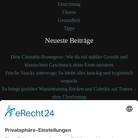
Einrichtung
Fitness
Gesundheit
Tipps
Neueste Beiträge
Dein Cannabis-Homegrow: Wie du mit stabiler Genetik und
klassischem Geschmack deine Ernte meisterst
Frische Snacks unterwegs: So bleibt alles knackig und hygienisch
verpackt
So bringt gezieltes Wassertraining Rücken und Gelenke auf Touren –
ohne Überlastung
So bleibt Ihre Bettdecke auch nach Jahren noch formstabil und
temperaturausgleichend
Wenn medizinische Fehler zum Kampf werden: Ihre Rechte kennen
und durchsetzen