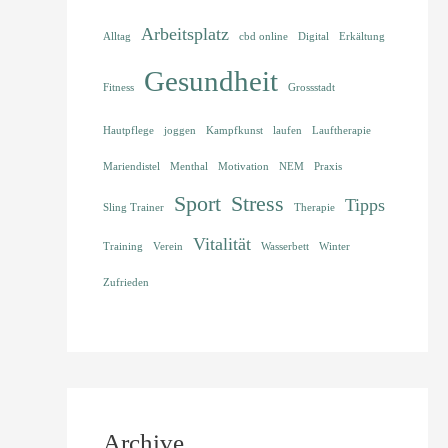
Arbeitsplatz
Alltag
cbd online
Digital
Erkältung
Gesundheit
Fitness
Grossstadt
Hautpflege
joggen
Kampfkunst
laufen
Lauftherapie
Mariendistel
Menthal
Motivation
NEM
Praxis
Sport
Stress
Tipps
Sling Trainer
Therapie
Vitalität
Training
Verein
Wasserbett
Winter
Zufrieden
Archive