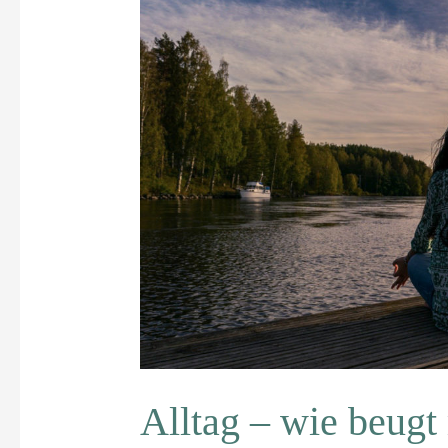
Alltag
–
wie
beugt
man
Stress
vor
Alltag – wie beugt