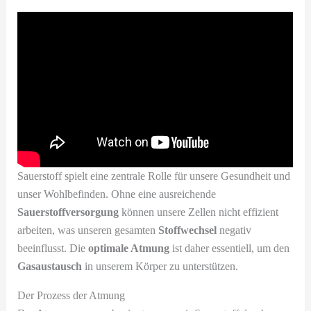
Sauerstoff spielt eine zentrale Rolle für unsere Gesundheit und
unser Wohlbefinden. Ohne eine ausreichende
Sauerstoffversorgung
können unsere Zellen nicht effizient
arbeiten, was unseren gesamten
Stoffwechsel
negativ
beeinflusst. Die
optimale Atmung
ist daher essentiell, um den
Gasaustausch
in unserem Körper zu unterstützen.
Der Prozess der Atmung