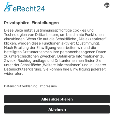
So bleibt Ihre Bettdecke auch nach Jahren noch formstabil und
temperaturausgleichend
Wenn medizinische Fehler zum Kampf werden: Ihre Rechte kennen
und durchsetzen
Schlagwörter
Arbeitsplatz
Alltag
cbd online
Digital
Erkältung
Fitness
Gesundheit
Grossstadt
Hautpflege
joggen
Kampfkunst
laufen
Sport
Lauftherapie
Mariendistel
Menthal
Motivation
NEM
Praxis
Sling Trainer
Stress
Tipps
Vitalität
Therapie
Training
Verein
Wasserbett
Winter
Zufrieden
Copyright © 2026 Dein Gesundheits-Portal