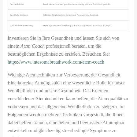
Stressreduktion
Durch
Atemarbeit
und gezieltes
Atemtraining
wird das Stresslevel gesenkt.
Sportliche Leistung
Effektive Atemtechniken steigern die Ausdauer und Leistung.
Gesundheitsverbesserung
Durch spezialisierte
Atemtherapie
wird die allgemeine Gesundheit gesteigert.
Investieren Sie in Ihre Gesundheit und lassen Sie sich von
einem
Atem Coach
professionell beraten, um die
bestmöglichen Ergebnisse zu erzielen. Besuchen Sie:
https://www.intesomabreathwork.com/atem-coach
Wichtige Atemtechniken zur Verbesserung der Gesundheit
Eine korrekte Atmung spielt eine wesentliche Rolle für unser
Wohlbefinden und unsere Gesundheit. Das Erlernen
verschiedener Atemtechniken kann helfen, die Atemqualität zu
verbessern und das allgemeine Wohlbefinden zu steigern. Im
Folgenden werden mehrere Techniken vorgestellt, die Ihnen
dabei helfen können, eine tiefere und bewusstere Atmung zu
entwickeln und gleichzeitig stressbedingte Symptome zu