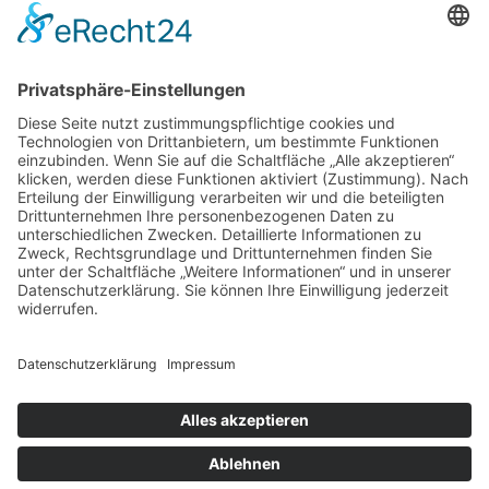
Neueste Beiträge
Dein Cannabis-Homegrow: Wie du mit stabiler Genetik und
klassischem Geschmack deine Ernte meisterst
Frische Snacks unterwegs: So bleibt alles knackig und
hygienisch verpackt
So bringt gezieltes Wassertraining Rücken und Gelenke auf
Touren – ohne Überlastung
So bleibt Ihre Bettdecke auch nach Jahren noch formstabil
und temperaturausgleichend
Wenn medizinische Fehler zum Kampf werden: Ihre Rechte
kennen und durchsetzen
Schlagwörter
Gesundheit
Arbeitsplatz
Alltag
cbd online
Digital
Erkältung
Fitness
Grossstadt
Hautpflege
joggen
Kampfkunst
laufen
Lauftherapie
Mariendistel
Menthal
Sport
Stress
Tipps
Motivation
NEM
Praxis
Sling Trainer
Therapie
Training
Vitalität
Verein
Wasserbett
Winter
Zufrieden
Copyright © 2026 Dein Gesundheits-Portal