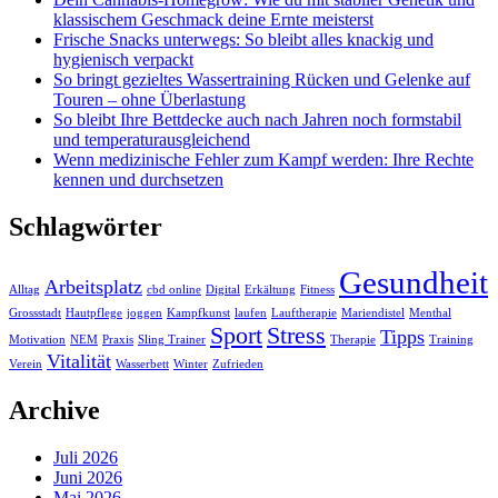
klassischem Geschmack deine Ernte meisterst
Frische Snacks unterwegs: So bleibt alles knackig und
hygienisch verpackt
So bringt gezieltes Wassertraining Rücken und Gelenke auf
Touren – ohne Überlastung
So bleibt Ihre Bettdecke auch nach Jahren noch formstabil
und temperaturausgleichend
Wenn medizinische Fehler zum Kampf werden: Ihre Rechte
kennen und durchsetzen
Schlagwörter
Gesundheit
Arbeitsplatz
Alltag
cbd online
Digital
Erkältung
Fitness
Grossstadt
Hautpflege
joggen
Kampfkunst
laufen
Lauftherapie
Mariendistel
Menthal
Sport
Stress
Tipps
Motivation
NEM
Praxis
Sling Trainer
Therapie
Training
Vitalität
Verein
Wasserbett
Winter
Zufrieden
Archive
Juli 2026
Juni 2026
Mai 2026