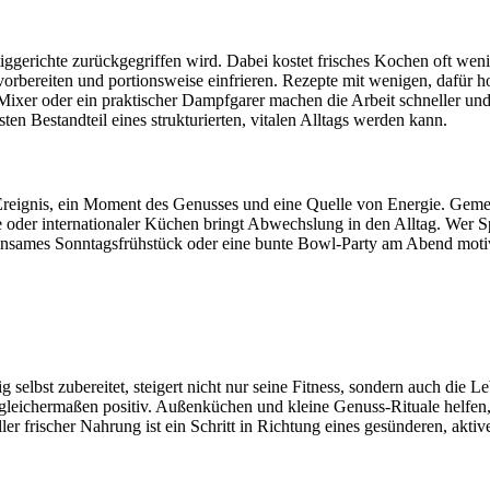
iggerichte zurückgegriffen wird. Dabei kostet frisches Kochen oft wen
vorbereiten und portionsweise einfrieren. Rezepte mit wenigen, dafür h
r Mixer oder ein praktischer Dampfgarer machen die Arbeit schneller un
ten Bestandteil eines strukturierten, vitalen Alltags werden kann.
es Ereignis, ein Moment des Genusses und eine Quelle von Energie. Ge
 oder internationaler Küchen bringt Abwechslung in den Alltag. Wer S
einsames Sonntagsfrühstück oder eine bunte Bowl-Party am Abend motivie
g selbst zubereitet, steigert nicht nur seine Fitness, sondern auch die
eichermaßen positiv. Außenküchen und kleine Genuss-Rituale helfen, di
 frischer Nahrung ist ein Schritt in Richtung eines gesünderen, aktive