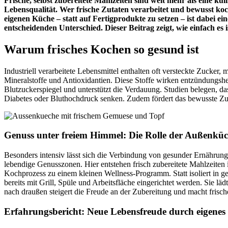
Frische, selbst zubereitete Mahlzeiten sind weit mehr als eine k
Lebensqualität. Wer frische Zutaten verarbeitet und bewusst koch
eigenen Küche – statt auf Fertigprodukte zu setzen – ist dabei 
entscheidenden Unterschied. Dieser Beitrag zeigt, wie einfach es
Warum frisches Kochen so gesund ist
Industriell verarbeitete Lebensmittel enthalten oft versteckte Zucker,
Mineralstoffe und Antioxidantien. Diese Stoffe wirken entzündungsh
Blutzuckerspiegel und unterstützt die Verdauung. Studien belegen, das
Diabetes oder Bluthochdruck senken. Zudem fördert das bewusste Zu
Genuss unter freiem Himmel: Die Rolle der Außenkü
Besonders intensiv lässt sich die Verbindung von gesunder Ernährun
lebendige Genusszonen. Hier entstehen frisch zubereitete Mahlzeite
Kochprozess zu einem kleinen Wellness-Programm. Statt isoliert in 
bereits mit Grill, Spüle und Arbeitsfläche eingerichtet werden. Sie lä
nach draußen steigert die Freude an der Zubereitung und macht frische
Erfahrungsbericht: Neue Lebensfreude durch eigene