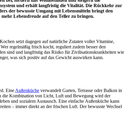
ben bei, fördern das Wohlbefinden und steigern die
ystem und erhält langfristig die Vitalität. Die Rückkehr zur
onders der bewusste Umgang mit Lebensmitteln bringt den
ck mehr Lebensfreude auf den Teller zu bringen.
s Kochen setzt dagegen auf natürliche Zutaten voller Vitamine,
Wer regelmäßig frisch kocht, reguliert zudem besser den
n sind und langfristig das Risiko für Zivilisationskrankheiten wie
ger, was sich positiv auf das Gewicht auswirken kann.
rd. Eine
Außenküche
verwandelt Garten, Terrasse oder Balkon in
rch die Kombination von Licht, Luft und Bewegung wird der
erleben und sozialem Austausch. Eine einfache Außenküche kann
ubereiten – immer direkt an der frischen Luft. Der bewusste Wechsel