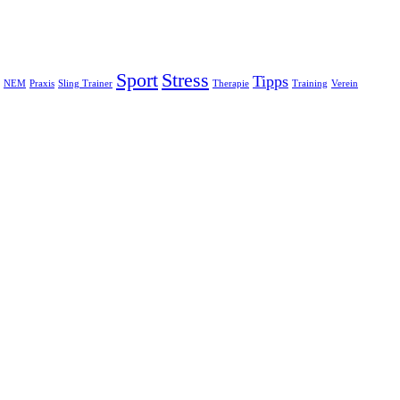
Sport
Stress
Tipps
NEM
Praxis
Sling Trainer
Therapie
Training
Verein