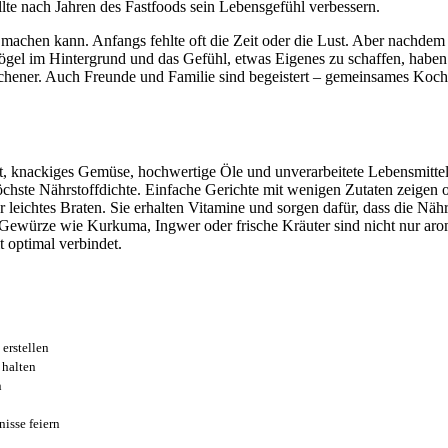
llte nach Jahren des Fastfoods sein Lebensgefühl verbessern.
ed machen kann. Anfangs fehlte oft die Zeit oder die Lust. Aber nachde
Vögel im Hintergrund und das Gefühl, etwas Eigenes zu schaffen, haben
hener. Auch Freunde und Familie sind begeistert – gemeinsames Kochen 
bst, knackiges Gemüse, hochwertige Öle und unverarbeitete Lebensmittel
chste Nährstoffdichte. Einfache Gerichte mit wenigen Zutaten zeigen o
ichtes Braten. Sie erhalten Vitamine und sorgen dafür, dass die Nährs
h Gewürze wie Kurkuma, Ingwer oder frische Kräuter sind nicht nur aro
 optimal verbindet.
 erstellen
 halten
n
isse feiern