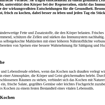
ulinarische Vorliebe. Sie tragen entscheidend zu einem gesunden Le
t, unterstützt den Körper bei der Regeneration, stärkt das Immuns
eine der wirkungsvollsten Entscheidungen für die Gesundheit. Bes
 ist, frisch zu kochen, dabei besser zu leben und jeden Tag ein Stü
 minderwertige Fette und Zusatzstoffe, die den Körper belasten. Frische
emmend, schützen die Zellen und stärken das Immunsystem nachhaltig. 
s selbstgekochte Mahlzeiten mit einer höheren Nährstoffdichte verbunde
bereiten von Speisen eine bessere Wahrnehmung für Sättigung und Hun
che
g und Lebensfreude erleben, wenn das Kochen nach draußen verlegt wi
n in einer Atmosphäre, die Körper und Geist gleichermaßen belebt. Du
geschlossenen Räumen zu stehen, verbindet sich das Kochen mit Natur
dt ein, frische Salate, gegrilltes Gemüse oder leichtes Fischgericht zuz
s Kochen zu einem festen Bestandteil eines vitalen Lebensstils.
s Kochen