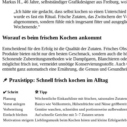
Markus H., 46 Jahre, selbstständiger Grafikdesigner aus Freiburg, wo
„Ich hätte nie gedacht, dass selbst kochen so einen Unterschi
wurde es fast ein Ritual. Frische Zutaten, das Zwitschern der 
abgenommen, sondern fühle mich insgesamt fitter und ausgeglic
Wochenende.“
Worauf es beim frischen Kochen ankommt
Entscheidend für den Erfolg ist die Qualität der Zutaten. Frisches O
Produkte bieten nicht nur den besten Geschmack, sondern auch die hö
Schonende Zubereitungsmethoden wie Dampfgaren, Blanchieren oder le
möglichst frisch isst, vermeidet unnötige Konservierungsstoffe. Auc
entsteht ganz automatisch eine Ernährung, die Genuss und Gesundheit
📌
Praxistipp: Schnell frisch kochen im Alltag
✔️ Schritt
🛠️ Tipp
Planung
Wöchentliche Einkaufsliste mit frischen, saisonalen Zutaten
Vorrat anlegen
Basics wie Vollkornreis, Hülsenfrüchte und Nüsse griffbereit
Vorbereitung
Gemüse waschen, schneiden und portionsweise aufbewahre
Einfach bleiben
Auf schnelle Gerichte mit 5–7 Zutaten setzen
Motivation steigern
Lieblingsmusik beim Kochen hören und kleine Erfolgserlebn