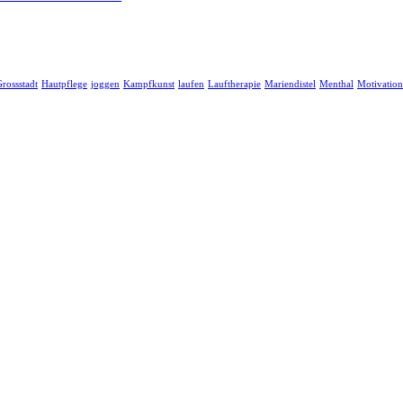
rossstadt
Hautpflege
joggen
Kampfkunst
laufen
Lauftherapie
Mariendistel
Menthal
Motivation