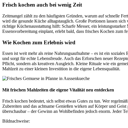
Frisch kochen auch bei wenig Zeit
Zeitmangel zählt zu den häufigsten Gründen, warum auf schnelle Fert
wird die gesunde Küche alltagstauglich. Große Portionen lassen sich 
richtige Küchenausstattung hilft: Scharfe Messer, ein leistungsstarke
Essensvorbereitung einplant, erlebt bald, dass frisches Kochen zum fes
Wie Kochen zum Erlebnis wird
Essen ist weit mehr als reine Nahrungsaufnahme – es ist ein sozial
und sorgt für echte Lebensfreude. Auch das Erforschen neuer Rezepte
Pflicht, sondern als kreativen Ausgleich. Kleine Rituale wie ein gem
Mahlzeit zu einer kleinen Investition in die eigene Lebensqualität.
Mit frischen Mahlzeiten die eigene Vitalität neu entdecken
Frisch kochen bedeutet, sich selbst etwas Gutes zu tun. Wer regelmäßi
Zubereiten und das achtsame Genießen wirken auf Körper und Geist gl
überschaubar – der Gewinn an Wohlbefinden jedoch enorm. Jeder Teller
Bildnachweise: