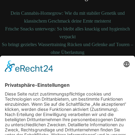
Dein Cannabis-Homegrow: Wie du mit stabiler Genetik und
klassischem Geschmack deine Ernte meisterst
Frische Snacks unterwegs: So bleibt alles knackig und hygienisch
verpackt
So bringt gezieltes Wassertraining Rücken und Gelenke auf Touren –
ohne Überlastung
So bleibt Ihre Bettdecke auch nach Jahren noch formstabil und
temperaturausgleichend
Wenn medizinische Fehler zum Kampf werden: Ihre Rechte kennen
und durchsetzen
Schlagwörter
Arbeitsplatz
Alltag
cbd online
Digital
Erkältung
Fitness
Gesundheit
Grossstadt
Hautpflege
joggen
Kampfkunst
laufen
Sport
Lauftherapie
Mariendistel
Menthal
Motivation
NEM
Praxis
Sling Trainer