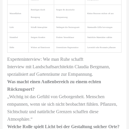
Beruhigen durch
Sorgen für akustische
Wasserflächen
Kleine Brunnen reichen oft aus
Bewegung
Entspannung
Licht
Schafft Atmosphäre
Verlängert die Nutzungszeit
Warmweiße LEDs bevorzugen
Sitzmöbel
Steigern Komfort
Fördern Verweildauer
Natürliche Materialien wählen
Düfte
Wirken auf Emotionen
Unterstützen Regeneration
Lavendel oder Rosmarin pflanzen
Experteninterview: Wie man Ruhe schafft
Interview mit Landschaftsarchitektin Claudia Bergmann,
spezialisiert auf Gartenräume zur Entspannung.
Was macht einen Außenbereich zu einem echten
Rückzugsort?
„Wichtig ist das Gefühl von Geborgenheit. Menschen
entspannen, wenn sie sich nicht beobachtet fühlen. Pflanzen,
Sichtschutz und natürliche Grenzen schaffen diese
Atmosphäre.“
Welche Rolle spielt Licht bei der Gestaltung solcher Orte?