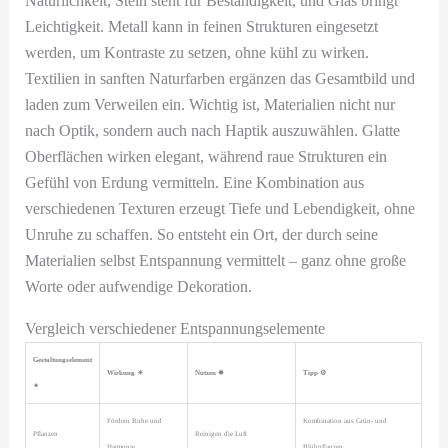
Natürlichkeit, Stein steht für Beständigkeit, und Glas bringt
Leichtigkeit. Metall kann in feinen Strukturen eingesetzt
werden, um Kontraste zu setzen, ohne kühl zu wirken.
Textilien in sanften Naturfarben ergänzen das Gesamtbild und
laden zum Verweilen ein. Wichtig ist, Materialien nicht nur
nach Optik, sondern auch nach Haptik auszuwählen. Glatte
Oberflächen wirken elegant, während raue Strukturen ein
Gefühl von Erdung vermitteln. Eine Kombination aus
verschiedenen Texturen erzeugt Tiefe und Lebendigkeit, ohne
Unruhe zu schaffen. So entsteht ein Ort, der durch seine
Materialien selbst Entspannung vermittelt – ganz ohne große
Worte oder aufwendige Dekoration.
Vergleich verschiedener Entspannungselemente
Gestaltungselement
Wirkung ☀
Nutzen ✸
Tipp ⚙
✦
Fördern Ruhe und
Kombination aus Grün- und
Pflanzen
Reinigen die Luft
Harmonie
Blühpflanzen