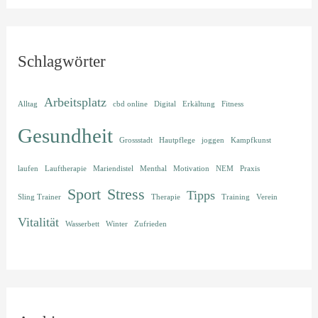
Schlagwörter
Arbeitsplatz
Alltag
cbd online
Digital
Erkältung
Fitness
Gesundheit
Grossstadt
Hautpflege
joggen
Kampfkunst
laufen
Lauftherapie
Mariendistel
Menthal
Motivation
NEM
Praxis
Sport
Stress
Tipps
Sling Trainer
Therapie
Training
Verein
Vitalität
Wasserbett
Winter
Zufrieden