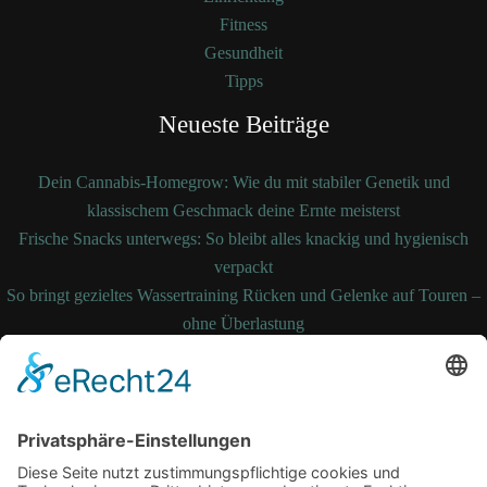
Fitness
Gesundheit
Tipps
Neueste Beiträge
Dein Cannabis-Homegrow: Wie du mit stabiler Genetik und
klassischem Geschmack deine Ernte meisterst
Frische Snacks unterwegs: So bleibt alles knackig und hygienisch
verpackt
So bringt gezieltes Wassertraining Rücken und Gelenke auf Touren –
ohne Überlastung
So bleibt Ihre Bettdecke auch nach Jahren noch formstabil und
temperaturausgleichend
Wenn medizinische Fehler zum Kampf werden: Ihre Rechte kennen
und durchsetzen
Schlagwörter