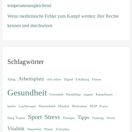
temperaturausgleichend
Wenn medizinische Fehler zum Kampf werden: Ihre Rechte
kennen und durchsetzen
Schlagwörter
Arbeitsplatz
Alltag
cbd online
Digital
Erkältung
Fitness
Gesundheit
Grossstadt
Hautpflege
joggen
Kampfkunst
laufen
Lauftherapie
Mariendistel
Menthal
Motivation
NEM
Praxis
Sport
Stress
Tipps
Sling Trainer
Therapie
Training
Verein
Vitalität
Wasserbett
Winter
Zufrieden