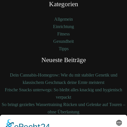
Kategorien
Allgemein
Einrichtung
Fitness
Gesundheit
Tipps
Neueste Beiträge
Dein Cannabis-Homegrow: Wie du mit stabiler Genetik und
klassischem Geschmack deine Ernte meisterst
Frische Snacks unterwegs: So bleibt alles knackig und hygienisch
verpackt
So bringt gezieltes Wassertraining Rücken und Gelenke auf Touren –
ohne Überlastung
So bleibt Ihre Bettdecke auch nach Jahren noch formstabil und
temperaturausgleichend