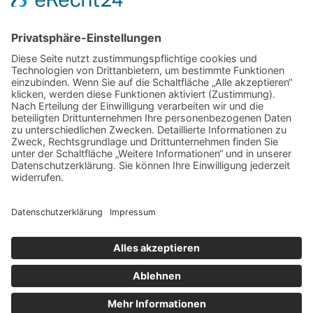
Wenn medizinische Fehler zum Kampf werden: Ihre Rechte kennen
und durchsetzen
Schlagwörter
Arbeitsplatz
Alltag
cbd online
Digital
Erkältung
Fitness
Gesundheit
Grossstadt
Hautpflege
joggen
Kampfkunst
laufen
Sport
Lauftherapie
Mariendistel
Menthal
Motivation
NEM
Praxis
Sling Trainer
Stress
Tipps
Vitalität
Therapie
Training
Verein
Wasserbett
Winter
Zufrieden
Copyright © 2026 Dein Gesundheits-Portal
Datenschutz
Impressum