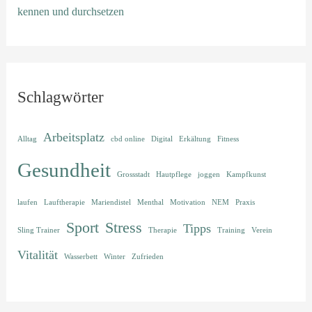
kennen und durchsetzen
Schlagwörter
Arbeitsplatz
Alltag
cbd online
Digital
Erkältung
Fitness
Gesundheit
Grossstadt
Hautpflege
joggen
Kampfkunst
laufen
Lauftherapie
Mariendistel
Menthal
Motivation
NEM
Praxis
Sport
Stress
Tipps
Sling Trainer
Therapie
Training
Verein
Vitalität
Wasserbett
Winter
Zufrieden