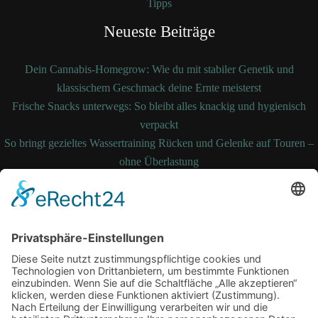
Tipps
Neueste Beiträge
Dein Cannabis-Homegrow: Wie du mit stabiler Genetik und
klassischem Geschmack deine Ernte meisterst
Frische Snacks unterwegs: So bleibt alles knackig und hygienisch
verpackt
So bringt gezieltes Wassertraining Rücken und Gelenke auf Touren –
ohne Überlastung
So bleibt Ihre Bettdecke auch nach Jahren noch formstabil und
temperaturausgleichend
Wenn medizinische Fehler zum Kampf werden: Ihre Rechte kennen
und durchsetzen
Schlagwörter
Arbeitsplatz
Alltag
cbd online
Digital
Erkältung
Fitness