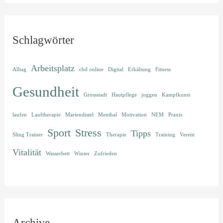
Schlagwörter
Arbeitsplatz
Alltag
cbd online
Digital
Erkältung
Fitness
Gesundheit
Grossstadt
Hautpflege
joggen
Kampfkunst
laufen
Lauftherapie
Mariendistel
Menthal
Motivation
NEM
Praxis
Sport
Stress
Tipps
Sling Trainer
Therapie
Training
Verein
Vitalität
Wasserbett
Winter
Zufrieden
Archive