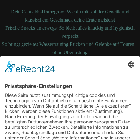
Dein Cannabis-Homegrow: Wie du mit stabiler Genetik und
klassischem Geschmack deine Ernte meisterst
Frische Snacks unterwegs: So bleibt alles knackig und hygienisch
verpackt
So bringt gezieltes Wassertraining Rücken und Gelenke auf Touren –
ohne Überlastung
So bleibt Ihre Bettdecke auch nach Jahren noch formstabil und
temperaturausgleichend
Wenn medizinische Fehler zum Kampf werden: Ihre Rechte kennen
und durchsetzen
Schlagwörter
Arbeitsplatz
Alltag
cbd online
Digital
Erkältung
Fitness
Gesundheit
Grossstadt
Hautpflege
joggen
Kampfkunst
laufen
Sport
Lauftherapie
Mariendistel
Menthal
Motivation
NEM
Praxis
Sling Trainer